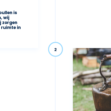
ullen is
, wij
j zorgen
 ruimte in
2