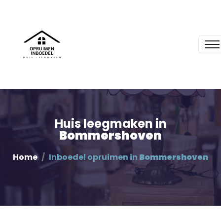
Huis leegmaken in
Bommershoven
Home
Inboedel opruimen in
Bommershoven